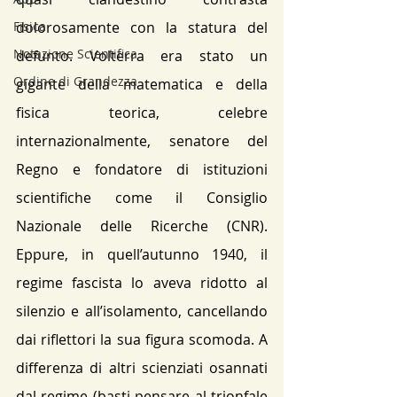
dolorosamente con la statura del 
Fisica
Notazione Scientifica
defunto. Volterra era stato un 
Ordine di Grandezza
gigante della matematica e della 
fisica teorica, celebre 
internazionalmente, senatore del 
Regno e fondatore di istituzioni 
scientifiche come il Consiglio 
Nazionale delle Ricerche (CNR). 
Eppure, in quell’autunno 1940, il 
regime fascista lo aveva ridotto al 
silenzio e all’isolamento, cancellando 
dai riflettori la sua figura scomoda. A 
differenza di altri scienziati osannati 
dal regime (basti pensare al trionfale 