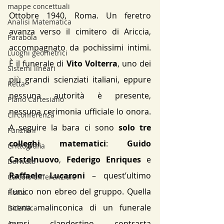
mappe concettuali
Ottobre 1940, Roma. Un feretro 
Analisi Matematica
avanza verso il cimitero di Ariccia, 
Parabola
accompagnato da pochissimi intimi. 
Luoghi geometrici
È il funerale di 
Vito Volterra
, uno dei 
Sistemi lineari
più grandi scienziati italiani, eppure 
Retta
nessuna autorità è presente, 
Piano Cartesiano
nessuna cerimonia ufficiale lo onora​. 
Circonferenza
A seguire la bara ci sono 
solo tre 
Funzioni
colleghi matematici
: 
Guido 
Crittografia
Castelnuovo
, 
Federigo Enriques
 e 
Derivate
Raffaele Lucaroni
 – quest’ultimo 
Calcolo differenziale
l’unico non ebreo del gruppo​. Quella 
Fisica
scena malinconica di un funerale 
Didattica
quasi clandestino contrasta 
App