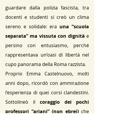
guardare dalla polizia fascista, tra 
docenti e studenti si creò un clima 
sereno e solidale: era 
una “scuola 
separata” ma vissuta con dignità
 e 
persino con entusiasmo, perché 
rappresentava un’oasi di libertà nel 
cupo panorama della Roma razzista.
Proprio Emma Castelnuovo, molti 
anni dopo, ricordò con ammirazione 
l’esperienza di quei corsi clandestini. 
Sottolineò il 
coraggio dei pochi 
professori “ariani” (non ebrei)
 che 
accettarono di rischiare la vita per 
aiutare i loro colleghi e allievi ebrei. 