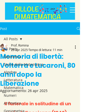
Post
All Posts
Prof. Romina
All Posts
25 apr 2025
Tempo di lettura: 11 min
Memoria di libertà:
Geometria
Volterra e Lucaroni, 80
Storia della Matematica
Algebra
anni dopo la
Letteratura
Liberazione
Matematica
Aggiornamento:
26 apr 2025
Numeri
Il funerale in solitudine di un 
Aritmetica
Goniometria