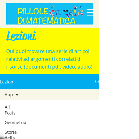
Lezioni
Qui puoi trovare una serie di articoli
relativi ad argomenti correlati di
risorse (documenti pdf, video, audio)
Lezioni
App
All
Posts
Geometria
Storia
della