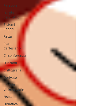
Parabola
Luoghi
geometrici
Sistemi
lineari
Retta
Piano
Cartesiano
Circonferenza
Funzioni
Crittografia
Derivate
Calcolo
differenziale
Fisica
Didattica