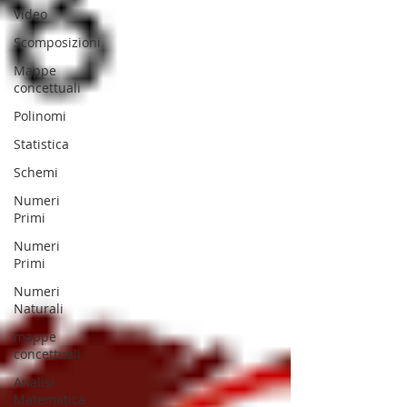
Video
Scomposizioni
Mappe
concettuali
Polinomi
Statistica
Schemi
Numeri
Primi
Numeri
Primi
Numeri
Naturali
mappe
concettuali
Analisi
Matematica