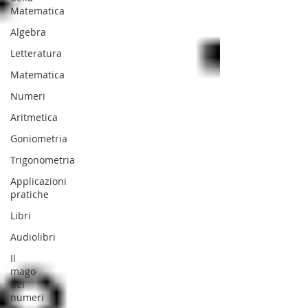
Matematica
Algebra
Letteratura
Matematica
Numeri
Aritmetica
Goniometria
Trigonometria
Applicazioni
pratiche
Libri
Audiolibri
Il
mago
dei
numeri