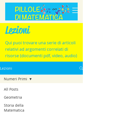
Lezioni
Qui puoi trovare una serie di articoli
relativi ad argomenti correlati di
risorse (documenti pdf, video, audio)
Lezioni
Numeri Primi
All Posts
Geometria
Storia della
Matematica