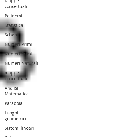
Mappe
concettuali
Polinomi
Statistica
Schemi
Numeri Primi
Numeri Primi
Numeri Naturali
mappe
concettuali
Analisi
Matematica
Parabola
Luoghi
geometrici
Sistemi lineari