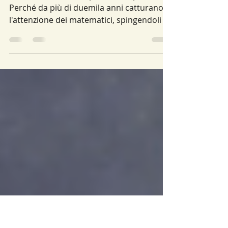
5 ott 2024
Tempo di lettura: 6 min
Il mistero dei numeri primi
Cosa rende i numeri primi così speciali?
Perché da più di duemila anni catturano
l'attenzione dei matematici, spingendoli a
indagarne i...