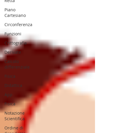
Retta
Piano
Cartesiano
Circonferenza
Funzioni
Crittografia
Derivate
Calcolo
differenziale
Fisica
Didattica
App
Fisica
Notazione
Scientifica
Ordine di