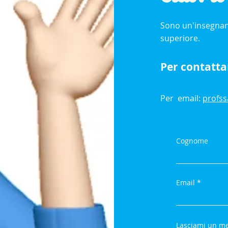
Sono un'insegnan
superiore.
Per contatta
Per email:
profs
Cognome
Email
Lasciami un me