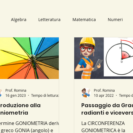
Algebra
Letteratura
Matematica
Numeri
bri
Audiolibri
Il mago dei numeri
Video
Scomp
i Primi
Numeri Primi
Numeri Naturali
mappe conc
neari
Prof. Romina
Retta
Piano Cartesiano
Circonferenza
Prof. Romina
16 gen 2023
Tempo di lettura: 1 min
10 apr 2022
troduzione alla
Passaggio da Grad
niometria
radianti e vicever
e GONIOMETRIA deriva
La CIRCONFERENZA
 greco GONIA (angolo) e
GONIOMETRICA è la