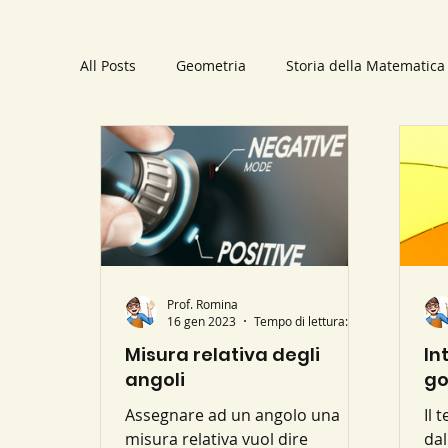
All Posts
Geometria
Storia della Matematica
Trigonometria
Applicazioni pratiche
Li
Polinomi
Statistica
Schemi
Numer
Parabola
Prof. Romina
Luoghi geometrici
Sistemi li
16 gen 2023
Tempo di lettura: 1 min
Misura relativa degli
In
angoli
go
Assegnare ad un angolo una
Il termin
misura relativa vuol dire
dal