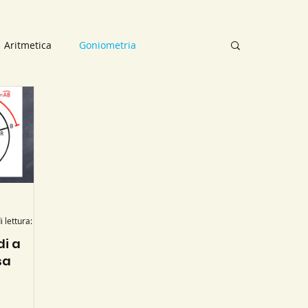
Aritmetica
Goniometria
osizioni
Mappe concettuali
ettuali
Analisi Matematica
Tempo di lettura: 1 min
i a
sa