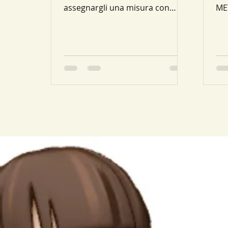
assegnargli una misura con
ME
segno (+ oppure -). Innanzitutto
una
bisogna orientare...
si 