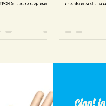
TRON (misura) e rappresenta
circonferenza che ha c
 parte della Matematica che
nell’origine degli assi O 
occupa della...
raggio uguale a 1. La m
RADIANTI...
Ciao! i