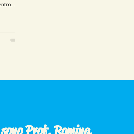
entro
(0;0) e
isura in
o sono Prof. Romina