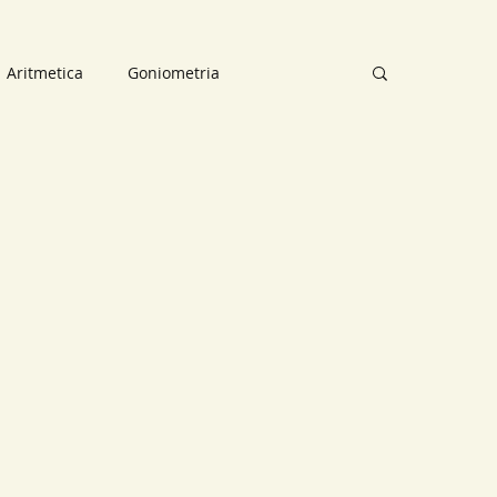
Aritmetica
Goniometria
osizioni
Mappe concettuali
ettuali
Analisi Matematica