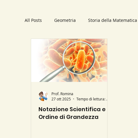
All Posts
Geometria
Storia della Matematica
Trigonometria
Applicazioni pratiche
Li
Polinomi
Statistica
Schemi
Numer
Parabola
Prof. Romina
Luoghi geometrici
Sistemi li
27 ott 2025
Tempo di lettura: 0 min
Notazione Scientifica e
Ordine di Grandezza