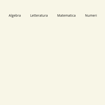
Algebra
Letteratura
Matematica
Numeri
bri
Audiolibri
Il mago dei numeri
Video
Scomp
i Primi
Numeri Primi
Numeri Naturali
mappe conc
neari
Retta
Piano Cartesiano
Circonferenza