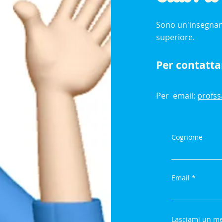
Sono un'insegnan
superiore.
Per contatta
Per email:
profs
Cognome
Email
Lasciami un me