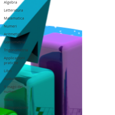
Algebra
Letteratura
Matematica
Numeri
Aritmetica
Goniometria
Trigonometria
Applicazioni
pratiche
Libri
Audiolibri
Il mago dei
numeri
Video
Scomposizioni