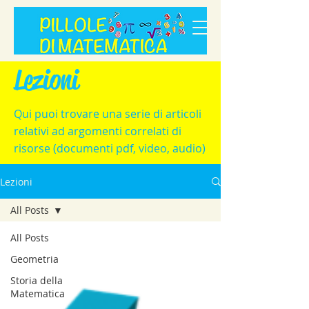
Lezioni
Qui puoi trovare una serie di articoli
relativi ad argomenti correlati di
risorse (documenti pdf, video, audio)
Lezioni
All Posts
All Posts
Geometria
Storia della
Matematica