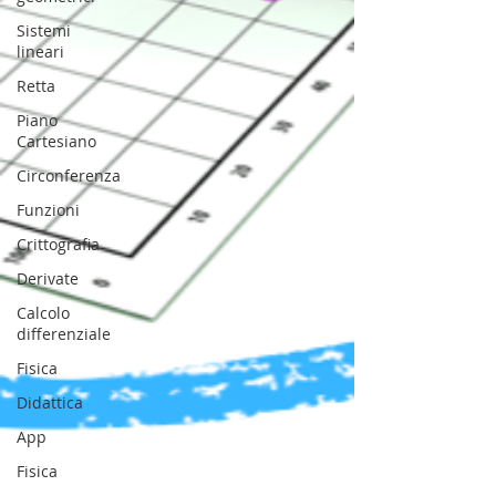
Sistemi
lineari
Retta
Piano
Cartesiano
Circonferenza
Funzioni
Crittografia
Derivate
Calcolo
differenziale
Fisica
Didattica
App
Fisica