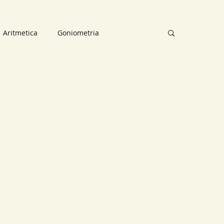
Aritmetica
Goniometria
osizioni
Mappe concettuali
ettuali
Analisi Matematica