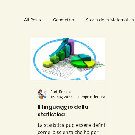
All Posts
Geometria
Storia della Matematica
Trigonometria
Applicazioni pratiche
Li
Polinomi
Statistica
Schemi
Numer
Parabola
Prof. Romina
Luoghi geometrici
Sistemi li
16 mag 2022
Tempo di lettura: 2 min
Il linguaggio della
statistica
La statistica può essere definita
come la scienza che ha per