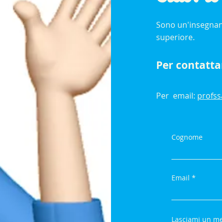
Sono un'insegnan
superiore.
Per contatta
Per email:
profs
Cognome
Email
Lasciami un me