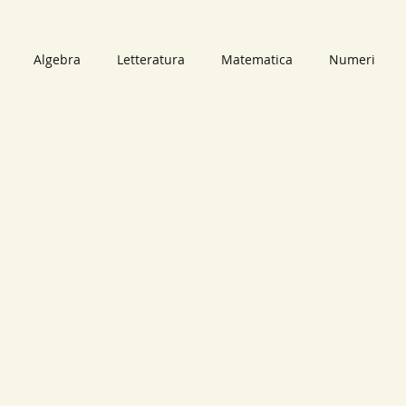
Algebra
Letteratura
Matematica
Numeri
bri
Audiolibri
Il mago dei numeri
Video
Scomp
i Primi
Numeri Primi
Numeri Naturali
mappe conc
neari
Retta
Piano Cartesiano
Circonferenza