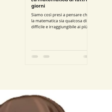
giorni
Siamo così presi a pensare che
la matematica sia qualcosa di
difficile e irraggiungibile ai più
che non ci rendiamo conto
come di fatto...