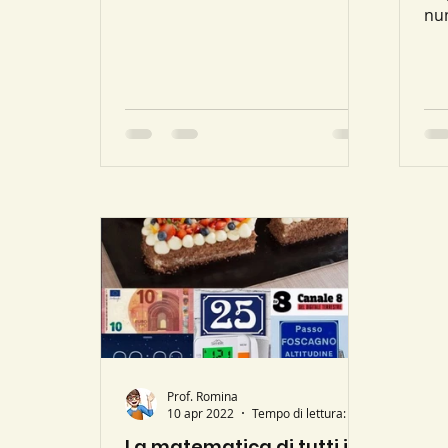
l'attenzione dei matematici,
num
spingendoli a indagarne i...
tro
num
Prof. Romina
10 apr 2022
Tempo di lettura: 3 min
La matematica di tutti i