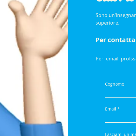
Sono un'insegnan
superiore.
Per contatta
Per email:
profs
Cognome
Email
Lasciami un me