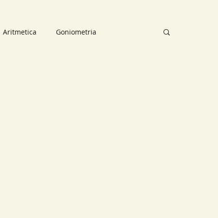
Aritmetica
Goniometria
osizioni
Mappe concettuali
ettuali
Analisi Matematica