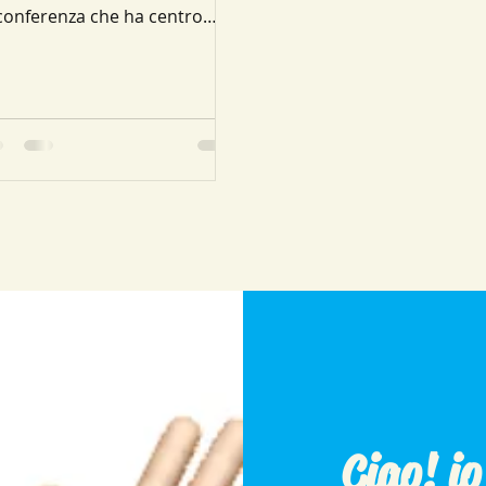
conferenza che ha centro
l’origine degli assi O (0;0) e
gio uguale a 1. La misura in
IANTI...
Ciao! i