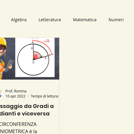
Algebra
Letteratura
Matematica
Numeri
bri
Audiolibri
Il mago dei numeri
Video
Scomp
i Primi
Numeri Primi
Numeri Naturali
mappe conc
neari
Prof. Romina
Retta
Piano Cartesiano
Circonferenza
10 apr 2022
Tempo di lettura: 1 min
ssaggio da Gradi a
dianti e viceversa
 CIRCONFERENZA
NIOMETRICA è la