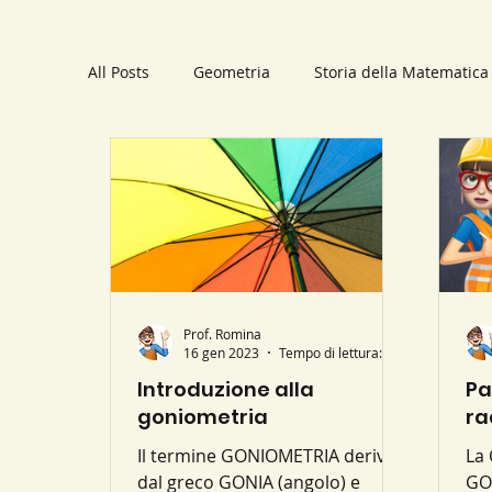
All Posts
Geometria
Storia della Matematica
Trigonometria
Applicazioni pratiche
Li
Polinomi
Statistica
Schemi
Numer
Parabola
Prof. Romina
Luoghi geometrici
Sistemi li
16 gen 2023
Tempo di lettura: 1 min
Introduzione alla
Pa
goniometria
ra
Il termine GONIOMETRIA deriva
La
dal greco GONIA (angolo) e
GO