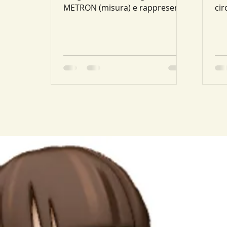
METRON (misura) e rappresenta
cir
una parte della Matematica che
nel
si occupa della...
rag
RAD