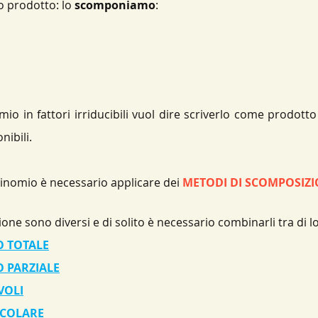
o prodotto: lo 
scomponiamo
:
o in fattori irriducibili vuol dire scriverlo come prodotto
ibili.
nomio è necessario applicare dei 
METODI DI SCOMPOSIZ
one sono diversi e di solito è necessario combinarli tra di l
 TOTALE
 PARZIALE
VOLI
ICOLARE