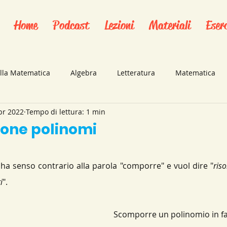
Home
Podcast
Lezioni
Materiali
Eserc
ella Matematica
Algebra
Letteratura
Matematica
pr 2022
Tempo di lettura: 1 min
Trigonometria
Applicazioni pratiche
Libri
Audiolib
one polinomi
Scomposizioni
Mappe concettuali
Polinomi
Stati
 
ha senso contrario alla parola "comporre" e vuol dire "
riso
i
".
Numeri Naturali
mappe concettuali
Analisi Matem
Scomporre un polinomio in fat