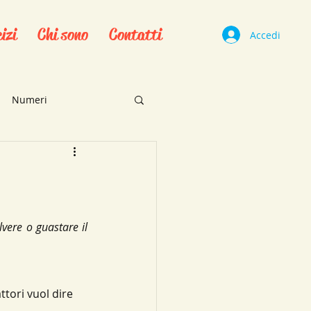
izi
Chi sono
Contatti
Accedi
Numeri
ri
stica
Schemi
lvere o guastare il 
atica
Parabola
tori vuol dire 