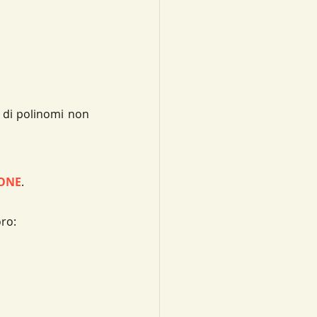
 di polinomi non 
IONE
.
oro: