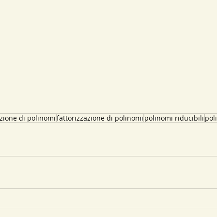
zione di polinomi
fattorizzazione di polinomi
polinomi riducibili
pol