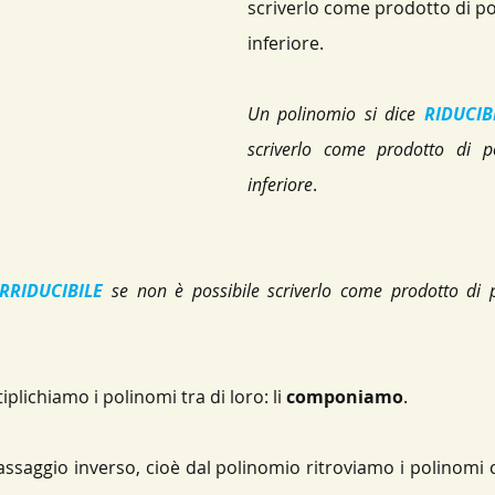
scriverlo come prodotto di po
neari
Retta
Piano Cartesiano
Circonferenza
inferiore.
Un polinomio si dice 
RIDUCIB
scriverlo come prodotto di p
inferiore
.
IRRIDUCIBILE
 se non è possibile scriverlo come prodotto di 
lichiamo i polinomi tra di loro: li 
componiamo
. 
ssaggio inverso, cioè dal polinomio ritroviamo i polinomi 