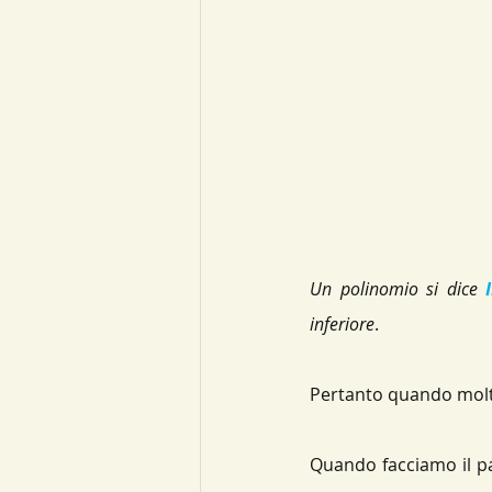
Luoghi geometrici
Sistemi li
Un polinomio si dice 
inferiore
.
Pertanto quando moltip
Quando facciamo il pa