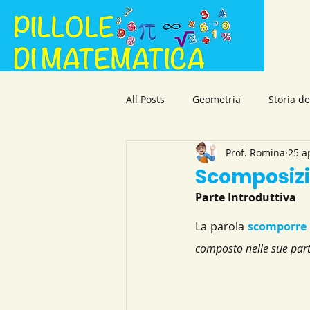
All Posts
Geometria
Storia d
Prof. Romina
25 a
Aritmetica
Goniometria
Scomposizi
Parte Introduttiva
Il mago dei numeri
Video
La parola 
scomporre
composto nelle sue part
Numeri Primi
Numeri Primi